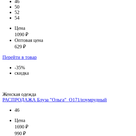
46
50
52
54
Цена
1090
₽
Оптовая цена
629
₽
Перейти
в товар
-35%
скидка
Женская одежда
РАСПРОДАЖА Блуза "Ольга"_О171/изумрудный
46
Цена
1690
₽
990
₽