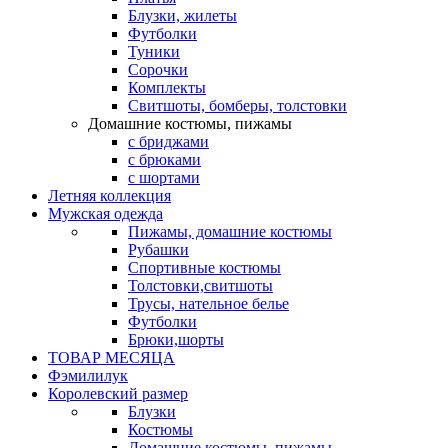
Блузки, жилеты
Футболки
Туники
Сорочки
Комплекты
Свитшоты, бомберы, толстовки
Домашние костюмы, пижамы
с бриджами
с брюками
с шортами
Летняя коллекция
Мужская одежда
Пижамы, домашние костюмы
Рубашки
Спортивные костюмы
Толстовки,свитшоты
Трусы, нательное белье
Футболки
Брюки,шорты
ТОВАР МЕСЯЦА
Фэмилилук
Королевский размер
Блузки
Костюмы
Домашние костюмы, пижамы