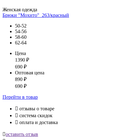
Женская одежда
Брюки "Мохито"_263/красный
50-52
54-56
58-60
62-64
Цена
1390
₽
690
₽
Оптовая цена
890
₽
690
₽
Перейти
в товар

отзывы о товаре

система скидок

оплата и доставка

оставить отзыв