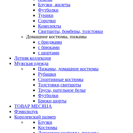
Блузки, жилеты
Футболки
Туники
Сорочки
Комплекты
Свитшоты, бомберы, толстовки
Домашние костюмы, пижамы
с бриджами
с брюками
с шортами
Летняя коллекция
Мужская одежда
Пижамы, домашние костюмы
Рубашки
Спортивные костюмы
Толстовки,свитшоты
Трусы, нательное белье
Футболки
Брюки,шорты
ТОВАР МЕСЯЦА
Фэмилилук
Королевский размер
Блузки
Костюмы
Домашние костюмы, пижамы