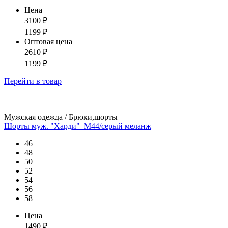
Цена
3100
₽
1199
₽
Оптовая цена
2610
₽
1199
₽
Перейти
в товар
Мужская одежда / Брюки,шорты
Шорты муж. "Харди"_М44/серый меланж
46
48
50
52
54
56
58
Цена
1490
₽