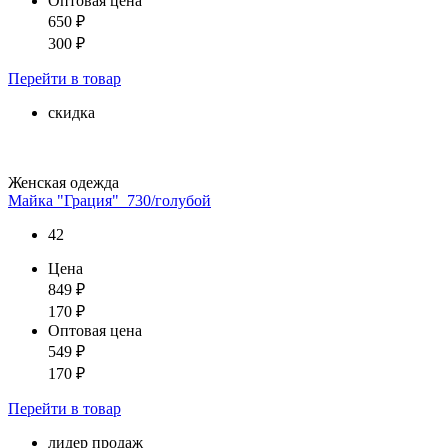
Оптовая цена
650
₽
300
₽
Перейти
в товар
скидка
Женская одежда
Майка "Грация"_730/голубой
42
Цена
849
₽
170
₽
Оптовая цена
549
₽
170
₽
Перейти
в товар
лидер продаж