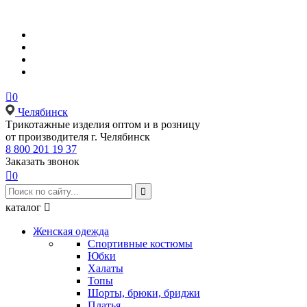

0
Челябинск
Tрикотажные изделия оптом и в розницу
от производителя г. Челябинск
8 800 201 19 37
Заказать звонок

0

каталог

Женская одежда
Спортивные костюмы
Юбки
Халаты
Топы
Шорты, брюки, бриджи
Платья