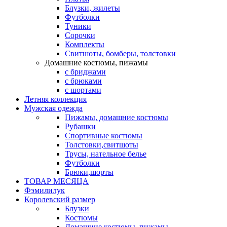
Блузки, жилеты
Футболки
Туники
Сорочки
Комплекты
Свитшоты, бомберы, толстовки
Домашние костюмы, пижамы
с бриджами
с брюками
с шортами
Летняя коллекция
Мужская одежда
Пижамы, домашние костюмы
Рубашки
Спортивные костюмы
Толстовки,свитшоты
Трусы, нательное белье
Футболки
Брюки,шорты
ТОВАР МЕСЯЦА
Фэмилилук
Королевский размер
Блузки
Костюмы
Домашние костюмы, пижамы