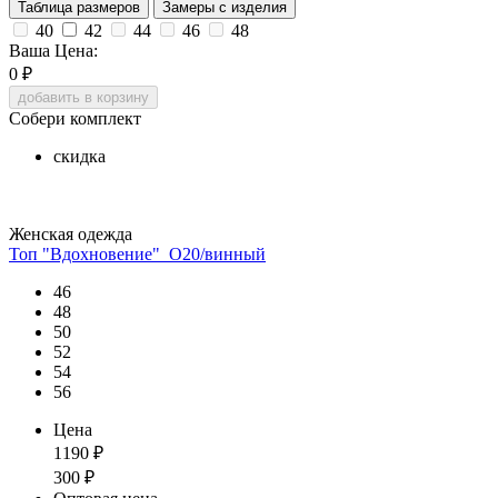
Таблица размеров
Замеры с изделия
40
42
44
46
48
Ваша Цена:
0
₽
добавить в корзину
Собери комплект
скидка
Женская одежда
Топ "Вдохновение"_О20/винный
46
48
50
52
54
56
Цена
1190
₽
300
₽