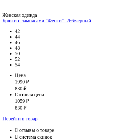
Женская одежда
Брюки с лампасами "Фенти"_266/черный
42
44
46
48
50
52
54
Цена
1990
₽
830
₽
Оптовая цена
1059
₽
830
₽
Перейти
в товар

отзывы о товаре

система скидок