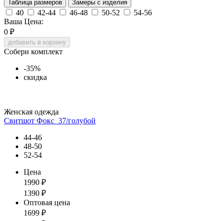
Таблица размеров
Замеры с изделия
40
42-44
46-48
50-52
54-56
Ваша Цена:
0
₽
добавить в корзину
Собери комплект
-35%
скидка
Женская одежда
Свитшот Фокс_37/голубой
44-46
48-50
52-54
Цена
1990
₽
1390
₽
Оптовая цена
1699
₽