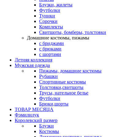
Блузки, жилеты
Футболки
Туники
Сорочки
Комплекты
Свитшоты, бомберы, толстовки
Домашние костюмы, пижамы
с бриджами
с брюками
с шортами
Летняя коллекция
Мужская одежда
Пижамы, домашние костюмы
Рубашки
Спортивные костюмы
Толстовки,свитшоты
Трусы, нательное белье
Футболки
Брюки,шорты
ТОВАР МЕСЯЦА
Фэмилилук
Королевский размер
Блузки
Костюмы
Домашние костюмы, пижамы