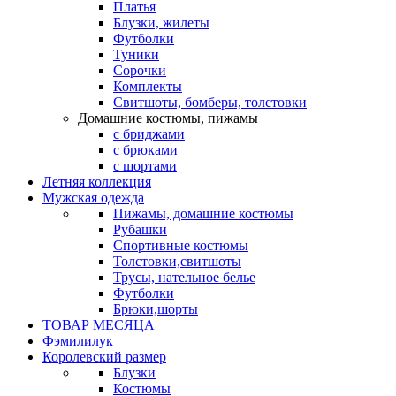
Платья
Блузки, жилеты
Футболки
Туники
Сорочки
Комплекты
Свитшоты, бомберы, толстовки
Домашние костюмы, пижамы
с бриджами
с брюками
с шортами
Летняя коллекция
Мужская одежда
Пижамы, домашние костюмы
Рубашки
Спортивные костюмы
Толстовки,свитшоты
Трусы, нательное белье
Футболки
Брюки,шорты
ТОВАР МЕСЯЦА
Фэмилилук
Королевский размер
Блузки
Костюмы