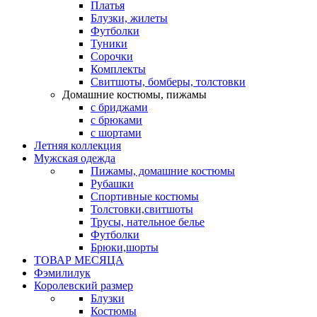
Платья
Блузки, жилеты
Футболки
Туники
Сорочки
Комплекты
Свитшоты, бомберы, толстовки
Домашние костюмы, пижамы
с бриджами
с брюками
с шортами
Летняя коллекция
Мужская одежда
Пижамы, домашние костюмы
Рубашки
Спортивные костюмы
Толстовки,свитшоты
Трусы, нательное белье
Футболки
Брюки,шорты
ТОВАР МЕСЯЦА
Фэмилилук
Королевский размер
Блузки
Костюмы