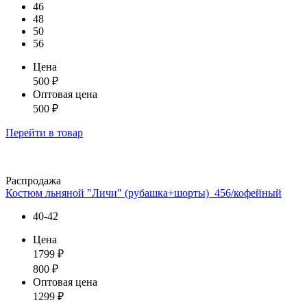
46
48
50
56
Цена
500
₽
Оптовая цена
500
₽
Перейти
в товар
Распродажа
Костюм льняной "Личи" (рубашка+шорты)_456/кофейный
40-42
Цена
1799
₽
800
₽
Оптовая цена
1299
₽