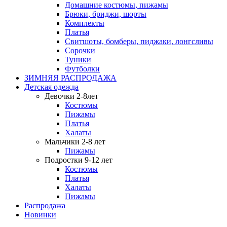
Домашние костюмы, пижамы
Брюки, бриджи, шорты
Комплекты
Платья
Свитшоты, бомберы, пиджаки, лонгсливы
Сорочки
Туники
Футболки
ЗИМНЯЯ РАСПРОДАЖА
Детская одежда
Девочки 2-8лет
Костюмы
Пижамы
Платья
Халаты
Мальчики 2-8 лет
Пижамы
Подростки 9-12 лет
Костюмы
Платья
Халаты
Пижамы
Распродажа
Новинки