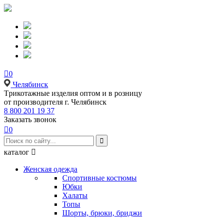

0
Челябинск
Tрикотажные изделия оптом и в розницу
от производителя г. Челябинск
8 800 201 19 37
Заказать звонок

0

каталог

Женская одежда
Спортивные костюмы
Юбки
Халаты
Топы
Шорты, брюки, бриджи