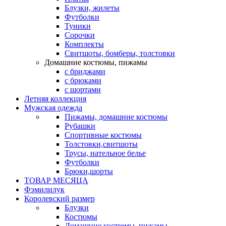
Блузки, жилеты
Футболки
Туники
Сорочки
Комплекты
Свитшоты, бомберы, толстовки
Домашние костюмы, пижамы
с бриджами
с брюками
с шортами
Летняя коллекция
Мужская одежда
Пижамы, домашние костюмы
Рубашки
Спортивные костюмы
Толстовки,свитшоты
Трусы, нательное белье
Футболки
Брюки,шорты
ТОВАР МЕСЯЦА
Фэмилилук
Королевский размер
Блузки
Костюмы
Домашние костюмы, пижамы