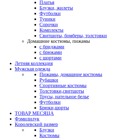
Платья
Блузки, жилеты
Футболки
Туники
Сорочки
Комплекты
Свитшоты, бомберы, толстовки
Домашние костюмы, пижамы
с бриджами
с брюками
с шортами
Летняя коллекция
Мужская одежда
Пижамы, домашние костюмы
Рубашки
Спортивные костюмы
Толстовки,свитшоты
Трусы, нательное белье
Футболки
Брюки,шорты
ТОВАР МЕСЯЦА
Фэмилилук
Королевский размер
Блузки
Костюмы