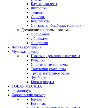
Блузки, жилеты
Футболки
Туники
Сорочки
Комплекты
Свитшоты, бомберы, толстовки
Домашние костюмы, пижамы
с бриджами
с брюками
с шортами
Летняя коллекция
Мужская одежда
Пижамы, домашние костюмы
Рубашки
Спортивные костюмы
Толстовки,свитшоты
Трусы, нательное белье
Футболки
Брюки,шорты
ТОВАР МЕСЯЦА
Фэмилилук
Королевский размер
Блузки
Костюмы
Домашние костюмы, пижамы