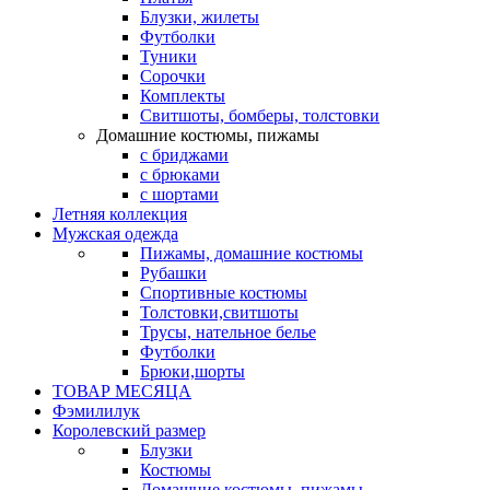
Блузки, жилеты
Футболки
Туники
Сорочки
Комплекты
Свитшоты, бомберы, толстовки
Домашние костюмы, пижамы
с бриджами
с брюками
с шортами
Летняя коллекция
Мужская одежда
Пижамы, домашние костюмы
Рубашки
Спортивные костюмы
Толстовки,свитшоты
Трусы, нательное белье
Футболки
Брюки,шорты
ТОВАР МЕСЯЦА
Фэмилилук
Королевский размер
Блузки
Костюмы
Домашние костюмы, пижамы