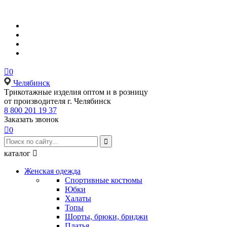

0
Челябинск
Tрикотажные изделия оптом и в розницу
от производителя г. Челябинск
8 800 201 19 37
Заказать звонок

0

каталог

Женская одежда
Спортивные костюмы
Юбки
Халаты
Топы
Шорты, брюки, бриджи
Платья