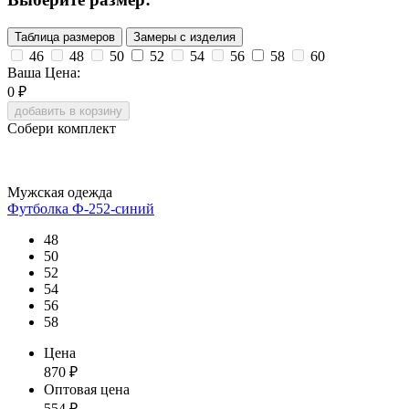
Таблица размеров
Замеры с изделия
46
48
50
52
54
56
58
60
Ваша Цена:
0
₽
добавить в корзину
Собери комплект
Мужская одежда
Футболка Ф-252-синий
48
50
52
54
56
58
Цена
870
₽
Оптовая цена
554
₽