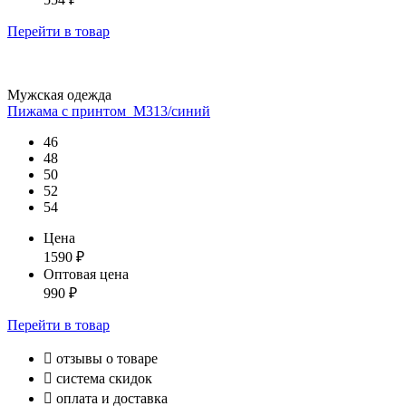
Перейти
в товар
Мужская одежда
Пижама с принтом_М313/синий
46
48
50
52
54
Цена
1590
₽
Оптовая цена
990
₽
Перейти
в товар

отзывы о товаре

система скидок

оплата и доставка