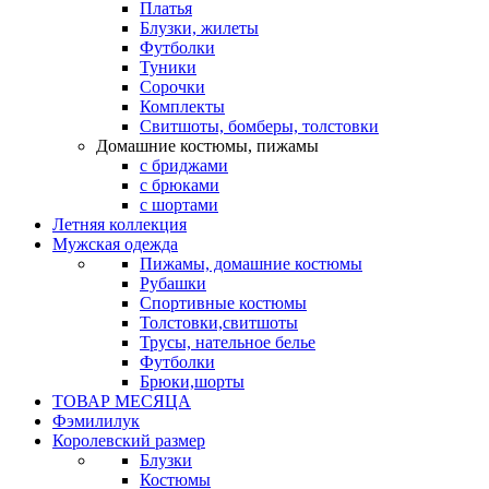
Платья
Блузки, жилеты
Футболки
Туники
Сорочки
Комплекты
Свитшоты, бомберы, толстовки
Домашние костюмы, пижамы
с бриджами
с брюками
с шортами
Летняя коллекция
Мужская одежда
Пижамы, домашние костюмы
Рубашки
Спортивные костюмы
Толстовки,свитшоты
Трусы, нательное белье
Футболки
Брюки,шорты
ТОВАР МЕСЯЦА
Фэмилилук
Королевский размер
Блузки
Костюмы