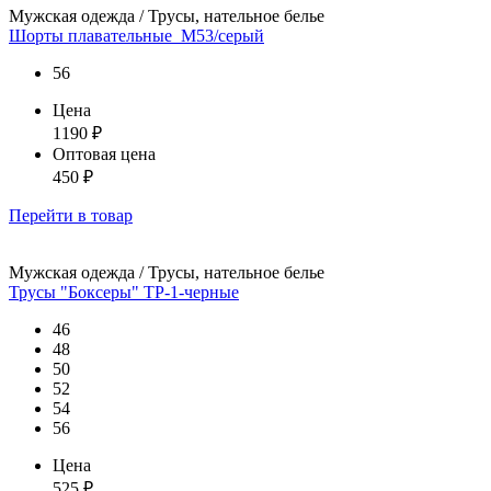
Мужская одежда / Трусы, нательное белье
Шорты плавательные_М53/серый
56
Цена
1190
₽
Оптовая цена
450
₽
Перейти
в товар
Мужская одежда / Трусы, нательное белье
Трусы "Боксеры" ТР-1-черные
46
48
50
52
54
56
Цена
525
₽