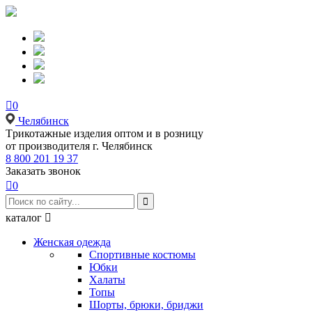

0
Челябинск
Tрикотажные изделия оптом и в розницу
от производителя г. Челябинск
8 800 201 19 37
Заказать звонок

0

каталог

Женская одежда
Спортивные костюмы
Юбки
Халаты
Топы
Шорты, брюки, бриджи