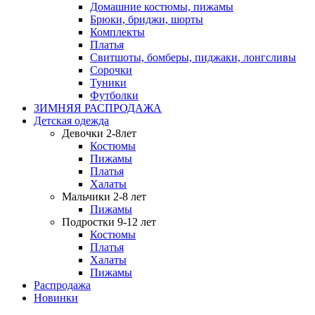
Домашние костюмы, пижамы
Брюки, бриджи, шорты
Комплекты
Платья
Свитшоты, бомберы, пиджаки, лонгсливы
Сорочки
Туники
Футболки
ЗИМНЯЯ РАСПРОДАЖА
Детская одежда
Девочки 2-8лет
Костюмы
Пижамы
Платья
Халаты
Мальчики 2-8 лет
Пижамы
Подростки 9-12 лет
Костюмы
Платья
Халаты
Пижамы
Распродажа
Новинки