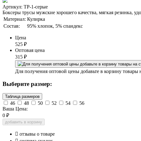
Артикул: ТР-1-серые
Боксеры трусы мужские хорошего качества, мягкая резинка, уд
Материал:
Кулирка
Состав:
95% хлопок, 5% спандекс
Цена
525
₽
Оптовая цена
315
₽
Для получения оптовой цены добавьте в корзину товары 
Выберите размер:
Таблица размеров
46
48
50
52
54
56
Ваша Цена:
0
₽
добавить в корзину

отзывы о товаре

система скидок