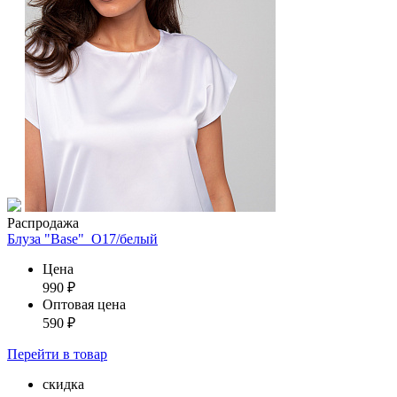
Распродажа
Блуза "Base"_О17/белый
Цена
990
₽
Оптовая цена
590
₽
Перейти
в товар
скидка