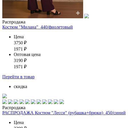
Распродажа
Костюм "Милана"_440/фиолетовый
Цена
3750
₽
1971
₽
Оптовая цена
3190
₽
1971
₽
Перейти
в товар
скидка
Распродажа
РАСПРОДАЖА Костюм "Лесси" (рубашка+брюки)_450/синий
Цена