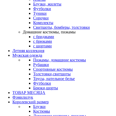
Блузки, жилеты
Футболки
Туники
Сорочки
Комплекты
Свитшоты, бомберы, толстовки
Домашние костюмы, пижамы
с бриджами
с брюками
с шортами
Летняя коллекция
Мужская одежда
Пижамы, домашние костюмы
Рубашки
Спортивные костюмы
Толстовки,свитшоты
Трусы, нательное белье
Футболки
Брюки,шорты
ТОВАР МЕСЯЦА
Фэмилилук
Королевский размер
Блузки
Костюмы
Домашние костюмы, пижамы