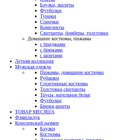
Блузки, жилеты
Футболки
Туники
Сорочки
Комплекты
Свитшоты, бомберы, толстовки
Домашние костюмы, пижамы
с бриджами
с брюками
с шортами
Летняя коллекция
Мужская одежда
Пижамы, домашние костюмы
Рубашки
Спортивные костюмы
Толстовки,свитшоты
Трусы, нательное белье
Футболки
Брюки,шорты
ТОВАР МЕСЯЦА
Фэмилилук
Королевский размер
Блузки
Костюмы
Домашние костюмы, пижамы