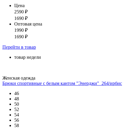
Цена
2590
₽
1690
₽
Оптовая цена
1990
₽
1690
₽
Перейти
в товар
товар недели
Женская одежда
Брюки спортивные с белым кантом "Энерджи"_264/ирбис
46
48
50
52
54
56
58