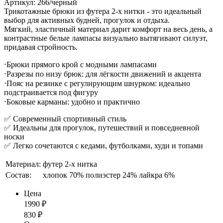
Артикул: 266/черный
Трикотажные брюки из футера 2-х нитки - это идеальный
выбор для активных будней, прогулок и отдыха.
Мягкий, эластичный материал дарит комфорт на весь день, а
контрастные белые лампасы визуально вытягивают силуэт,
придавая стройность.
⋅Брюки прямого крой с модными лампасами
⋅Разрезы по низу брюк: для лёгкости движений и акцента
⋅Пояс на резинке с регулирующим шнурком: идеально
подстраивается под фигуру
⋅Боковые карманы: удобно и практично
✅ Современный спортивный стиль
✅ Идеальны для прогулок, путешествий и повседневной
носки
✅ Легко сочетаются с кедами, футболками, худи и топами
Материал:
футер 2-х нитка
Состав:
хлопок 70% полиэстер 24% лайкра 6%
Цена
1990
₽
830
₽