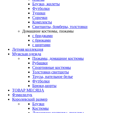
Блузки, жилеты
Футболки
Туники
Сорочки
Комплекты
Свитшоты, бомберы, толстовки
Домашние костюмы, пижамы
с бриджами
с брюками
с шортами
Летняя коллекция
Мужская одежда
Пижамы, домашние костюмы
Рубашки
Спортивные костюмы
Толстовки,свитшоты
Трусы, нательное белье
Футболки
Брюки,шорты
ТОВАР МЕСЯЦА
Фэмилилук
Королевский размер
Блузки
Костюмы
Домашние костюмы, пижамы