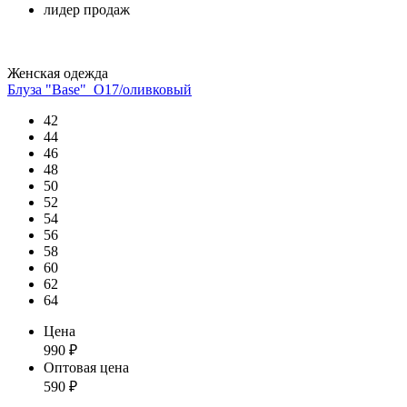
лидер продаж
Женская одежда
Блуза "Base"_О17/оливковый
42
44
46
48
50
52
54
56
58
60
62
64
Цена
990
₽
Оптовая цена
590
₽