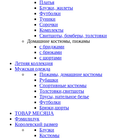
Платья
Блузки, жилеты
Футболки
Туники
Сорочки
Комплекты
Свитшоты, бомберы, толстовки
Домашние костюмы, пижамы
с бриджами
с брюками
с шортами
Летняя коллекция
Мужская одежда
Пижамы, домашние костюмы
Рубашки
Спортивные костюмы
Толстовки,свитшоты
Трусы, нательное белье
Футболки
Брюки,шорты
ТОВАР МЕСЯЦА
Фэмилилук
Королевский размер
Блузки
Костюмы