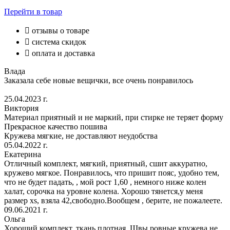
Перейти
в товар

отзывы о товаре

система скидок

оплата и доставка
Влада
Заказала себе новые вещички, все очень понравилось
25.04.2023 г.
Виктория
Материал приятный и не маркий, при стирке не теряет форму
Прекрасное качество пошива
Кружева мягкие, не доставляют неудобства
05.04.2022 г.
Екатерина
Отличный комплект, мягкий, приятный, сшит аккуратно,
кружево мягкое. Понравилось, что пришит пояс, удобно тем,
что не будет падать, , мой рост 1,60 , немного ниже колен
халат, сорочка на уровне колена. Хорошо тянется,у меня
размер xs, взяла 42,свободно.Вообщем , берите, не пожалеете.
09.06.2021 г.
Ольга
Хороший комплект, ткань плотная. Швы ровные,кружева не