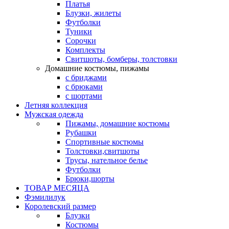
Платья
Блузки, жилеты
Футболки
Туники
Сорочки
Комплекты
Свитшоты, бомберы, толстовки
Домашние костюмы, пижамы
с бриджами
с брюками
с шортами
Летняя коллекция
Мужская одежда
Пижамы, домашние костюмы
Рубашки
Спортивные костюмы
Толстовки,свитшоты
Трусы, нательное белье
Футболки
Брюки,шорты
ТОВАР МЕСЯЦА
Фэмилилук
Королевский размер
Блузки
Костюмы