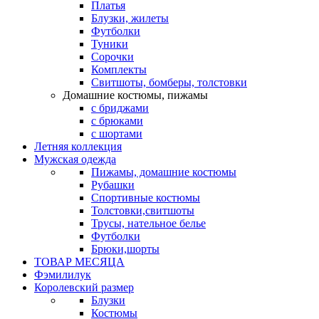
Платья
Блузки, жилеты
Футболки
Туники
Сорочки
Комплекты
Свитшоты, бомберы, толстовки
Домашние костюмы, пижамы
с бриджами
с брюками
с шортами
Летняя коллекция
Мужская одежда
Пижамы, домашние костюмы
Рубашки
Спортивные костюмы
Толстовки,свитшоты
Трусы, нательное белье
Футболки
Брюки,шорты
ТОВАР МЕСЯЦА
Фэмилилук
Королевский размер
Блузки
Костюмы