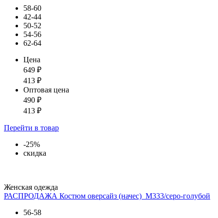
58-60
42-44
50-52
54-56
62-64
Цена
649
₽
413
₽
Оптовая цена
490
₽
413
₽
Перейти
в товар
-25%
скидка
Женская одежда
РАСПРОДАЖА Костюм оверсайз (начес)_М333/серо-голубой
56-58