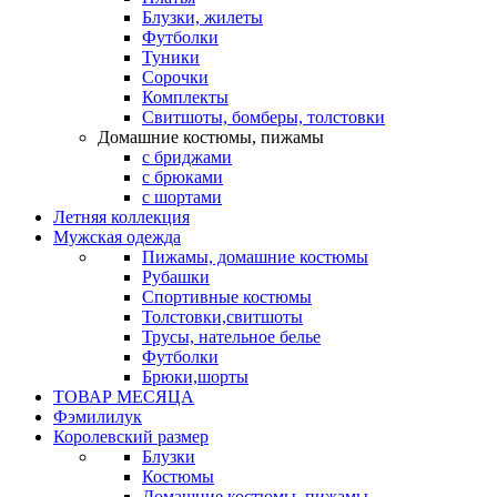
Блузки, жилеты
Футболки
Туники
Сорочки
Комплекты
Свитшоты, бомберы, толстовки
Домашние костюмы, пижамы
с бриджами
с брюками
с шортами
Летняя коллекция
Мужская одежда
Пижамы, домашние костюмы
Рубашки
Спортивные костюмы
Толстовки,свитшоты
Трусы, нательное белье
Футболки
Брюки,шорты
ТОВАР МЕСЯЦА
Фэмилилук
Королевский размер
Блузки
Костюмы
Домашние костюмы, пижамы