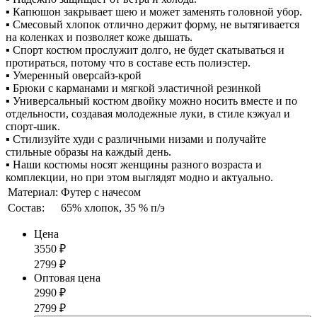
▪ Капюшон закрывает шею и может заменять головной убор.
▪ Смесовый хлопок отлично держит форму, не вытягивается
на коленках и позволяет коже дышать.
▪ Спорт костюм прослужит долго, не будет скатываться и
протираться, потому что в составе есть полиэстер.
▪ Умеренный оверсайз-крой
▪ Брюки с карманами и мягкой эластичной резинкой
▪ Универсальный костюм двойку можно носить вместе и по
отдельности, создавая молодежные луки, в стиле кэжуал и
спорт-шик.
▪ Стилизуйте худи с различными низами и получайте
стильные образы на каждый день.
▪ Наши костюмы носят женщины разного возраста и
комплекции, но при этом выглядят модно и актуально.
Материал:
Футер с начесом
Состав:
65% хлопок, 35 % п/э
Цена
3550
₽
2799
₽
Оптовая цена
2990
₽
2799
₽