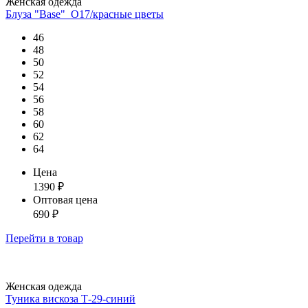
Женская одежда
Блуза "Base"_О17/красные цветы
46
48
50
52
54
56
58
60
62
64
Цена
1390
₽
Оптовая цена
690
₽
Перейти
в товар
Женская одежда
Туника вискоза Т-29-синий