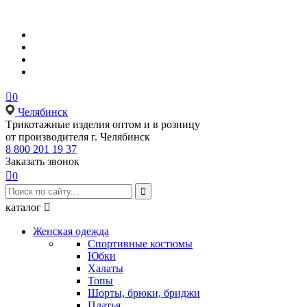

0
Челябинск
Tрикотажные изделия оптом и в розницу
от производителя г. Челябинск
8 800 201 19 37
Заказать звонок

0

каталог

Женская одежда
Спортивные костюмы
Юбки
Халаты
Топы
Шорты, брюки, бриджи
Платья