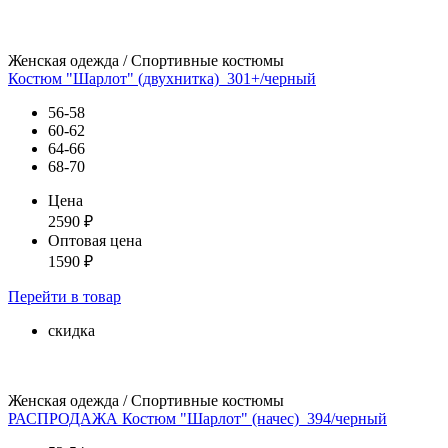
Женская одежда / Спортивные костюмы
Костюм "Шарлот" (двухнитка)_301+/черный
56-58
60-62
64-66
68-70
Цена
2590
₽
Оптовая цена
1590
₽
Перейти
в товар
скидка
Женская одежда / Спортивные костюмы
РАСПРОДАЖА Костюм "Шарлот" (начес)_394/черный