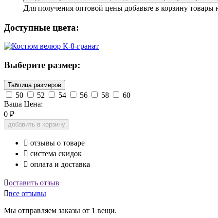
Для получения оптовой цены добавьте в корзину товары 
Доступные цвета:
Выберите размер:
Таблица размеров
50
52
54
56
58
60
Ваша Цена:
0
₽
добавить в корзину

отзывы о товаре

система скидок

оплата и доставка

оставить отзыв

все отзывы
Мы отправляем заказы от 1 вещи.