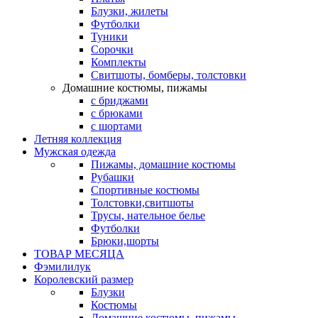
Блузки, жилеты
Футболки
Туники
Сорочки
Комплекты
Свитшоты, бомберы, толстовки
Домашние костюмы, пижамы
с бриджами
с брюками
с шортами
Летняя коллекция
Мужская одежда
Пижамы, домашние костюмы
Рубашки
Спортивные костюмы
Толстовки,свитшоты
Трусы, нательное белье
Футболки
Брюки,шорты
ТОВАР МЕСЯЦА
Фэмилилук
Королевский размер
Блузки
Костюмы
Домашние костюмы, пижамы