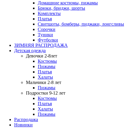
Домашние костюмы, пижамы
Брюки, бриджи, шорты
Комплекты
Платья
Свитшоты, бомберы, пиджаки, лонгсливы
Сорочки
Туники
Футболки
ЗИМНЯЯ РАСПРОДАЖА
Детская одежда
Девочки 2-8лет
Костюмы
Пижамы
Платья
Халаты
Мальчики 2-8 лет
Пижамы
Подростки 9-12 лет
Костюмы
Платья
Халаты
Пижамы
Распродажа
Новинки