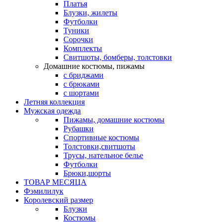
Платья
Блузки, жилеты
Футболки
Туники
Сорочки
Комплекты
Свитшоты, бомберы, толстовки
Домашние костюмы, пижамы
с бриджами
с брюками
с шортами
Летняя коллекция
Мужская одежда
Пижамы, домашние костюмы
Рубашки
Спортивные костюмы
Толстовки,свитшоты
Трусы, нательное белье
Футболки
Брюки,шорты
ТОВАР МЕСЯЦА
Фэмилилук
Королевский размер
Блузки
Костюмы