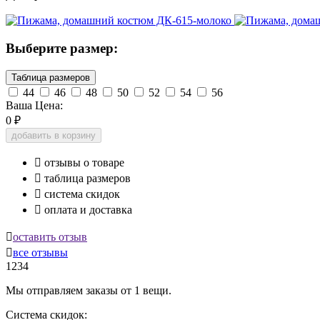
Выберите размер:
Таблица размеров
44
46
48
50
52
54
56
Ваша Цена:
0
₽
добавить в корзину

отзывы о товаре

таблица размеров

система скидок

оплата и доставка

оставить отзыв

все отзывы
1234
Мы отправляем заказы от 1 вещи.
Система скидок: