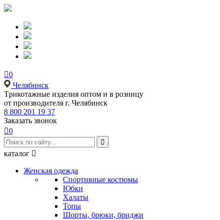

0
Челябинск
Tрикотажные изделия оптом и в розницу
от производителя г. Челябинск
8 800 201 19 37
Заказать звонок

0

каталог

Женская одежда
Спортивные костюмы
Юбки
Халаты
Топы
Шорты, брюки, бриджи