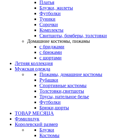
Платья
Блузки, жилеты
Футболки
Туники
Сорочки
Комплекты
Свитшоты, бомберы, толстовки
Домашние костюмы, пижамы
с бриджами
с брюками
с шортами
Летняя коллекция
Мужская одежда
Пижамы, домашние костюмы
Рубашки
Спортивные костюмы
Толстовки,свитшоты
Трусы, нательное белье
Футболки
Брюки,шорты
ТОВАР МЕСЯЦА
Фэмилилук
Королевский размер
Блузки
Костюмы