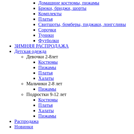
Домашние костюмы, пижамы
Брюки, бриджи, шорты
Комплекты
Платья
Свитшоты, бомберы, пиджаки, лонгсливы
Сорочки
Туники
Футболки
ЗИМНЯЯ РАСПРОДАЖА
Детская одежда
Девочки 2-8лет
Костюмы
Пижамы
Платья
Халаты
Мальчики 2-8 лет
Пижамы
Подростки 9-12 лет
Костюмы
Платья
Халаты
Пижамы
Распродажа
Новинки