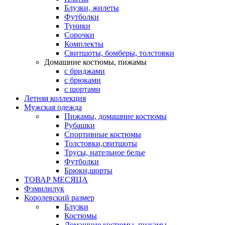
Блузки, жилеты
Футболки
Туники
Сорочки
Комплекты
Свитшоты, бомберы, толстовки
Домашние костюмы, пижамы
с бриджами
с брюками
с шортами
Летняя коллекция
Мужская одежда
Пижамы, домашние костюмы
Рубашки
Спортивные костюмы
Толстовки,свитшоты
Трусы, нательное белье
Футболки
Брюки,шорты
ТОВАР МЕСЯЦА
Фэмилилук
Королевский размер
Блузки
Костюмы
Домашние костюмы, пижамы