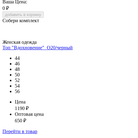
Ваша Цена:
0
₽
добавить в корзину
Собери комплект
Женская одежда
Топ "Вдохновение"_О20/черный
44
46
48
50
52
54
56
Цена
1190
₽
Оптовая цена
650
₽
Перейти
в товар