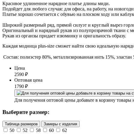
Красивое удлиненное нарядное платье длины миди.
Подойдет для любого случая: для офиса, на работу, на нового
Платье хорошо сочетается с обувью на плоском ходу или каблук
Широкий размерный ряд, прямой силуэт и круглый вырез горл
Оригинальный и нарядный рукав из полупрозрачной ткани с м
Рукав из органзы придает изюминку и оригальность образу.
Каждая модница plus-size сможет найти свою идеальную нарядн
Состав:
полиэстер 80%, металлизированная нить 15%, эластан
Цена
2590
₽
Оптовая цена
1790
₽
Для получения оптовой цены добавьте в корзину товары 
Выберите размер:
Таблица размеров
Замеры с изделия
50
52
58
60
62