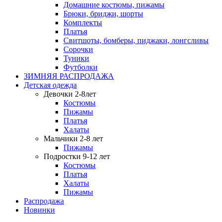
Домашние костюмы, пижамы
Брюки, бриджи, шорты
Комплекты
Платья
Свитшоты, бомберы, пиджаки, лонгсливы
Сорочки
Туники
Футболки
ЗИМНЯЯ РАСПРОДАЖА
Детская одежда
Девочки 2-8лет
Костюмы
Пижамы
Платья
Халаты
Мальчики 2-8 лет
Пижамы
Подростки 9-12 лет
Костюмы
Платья
Халаты
Пижамы
Распродажа
Новинки