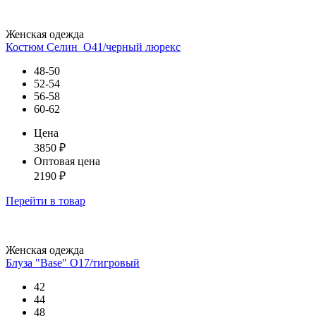
Женская одежда
Костюм Селин_О41/черный люрекс
48-50
52-54
56-58
60-62
Цена
3850
₽
Оптовая цена
2190
₽
Перейти
в товар
Женская одежда
Блуза "Base" О17/тигровый
42
44
48