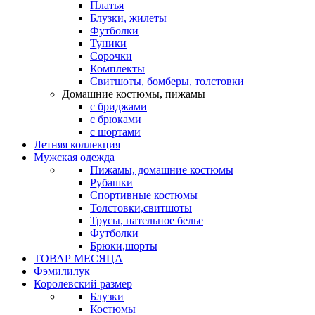
Платья
Блузки, жилеты
Футболки
Туники
Сорочки
Комплекты
Свитшоты, бомберы, толстовки
Домашние костюмы, пижамы
с бриджами
с брюками
с шортами
Летняя коллекция
Мужская одежда
Пижамы, домашние костюмы
Рубашки
Спортивные костюмы
Толстовки,свитшоты
Трусы, нательное белье
Футболки
Брюки,шорты
ТОВАР МЕСЯЦА
Фэмилилук
Королевский размер
Блузки
Костюмы