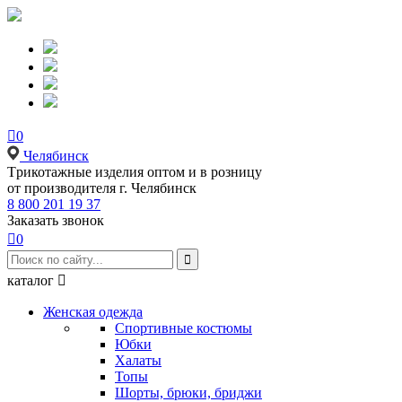

0
Челябинск
Tрикотажные изделия оптом и в розницу
от производителя г. Челябинск
8 800 201 19 37
Заказать звонок

0

каталог

Женская одежда
Спортивные костюмы
Юбки
Халаты
Топы
Шорты, брюки, бриджи