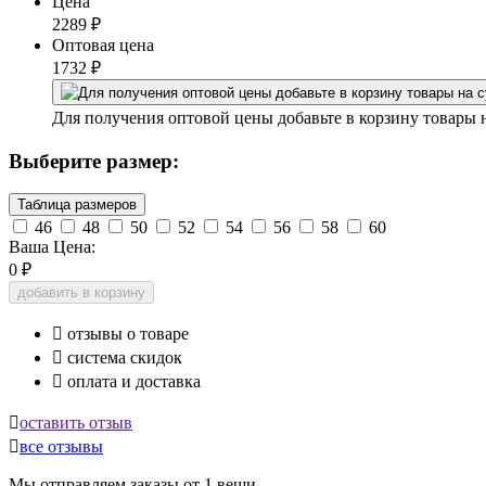
Цена
2289
₽
Оптовая цена
1732
₽
Для получения оптовой цены добавьте в корзину товары 
Выберите размер:
Таблица размеров
46
48
50
52
54
56
58
60
Ваша Цена:
0
₽
добавить в корзину

отзывы о товаре

система скидок

оплата и доставка

оставить отзыв

все отзывы
Мы отправляем заказы от 1 вещи.