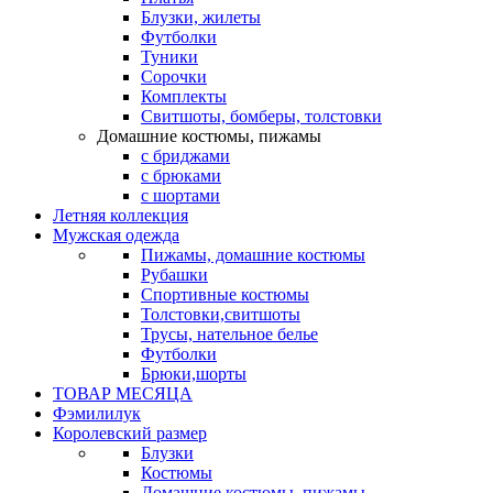
Блузки, жилеты
Футболки
Туники
Сорочки
Комплекты
Свитшоты, бомберы, толстовки
Домашние костюмы, пижамы
с бриджами
с брюками
с шортами
Летняя коллекция
Мужская одежда
Пижамы, домашние костюмы
Рубашки
Спортивные костюмы
Толстовки,свитшоты
Трусы, нательное белье
Футболки
Брюки,шорты
ТОВАР МЕСЯЦА
Фэмилилук
Королевский размер
Блузки
Костюмы
Домашние костюмы, пижамы