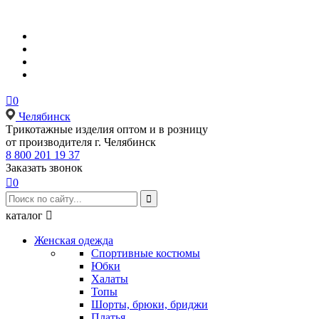

0
Челябинск
Tрикотажные изделия оптом и в розницу
от производителя г. Челябинск
8 800 201 19 37
Заказать звонок

0

каталог

Женская одежда
Спортивные костюмы
Юбки
Халаты
Топы
Шорты, брюки, бриджи
Платья