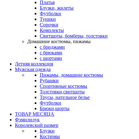
Платья
Блузки, жилеты
Футболки
Туники
Сорочки
Комплекты
Свитшоты, бомберы, толстовки
Домашние костюмы, пижамы
с бриджами
с брюками
с шортами
Летняя коллекция
Мужская одежда
Пижамы, домашние костюмы
Рубашки
Спортивные костюмы
Толстовки,свитшоты
Трусы, нательное белье
Футболки
Брюки,шорты
ТОВАР МЕСЯЦА
Фэмилилук
Королевский размер
Блузки
Костюмы