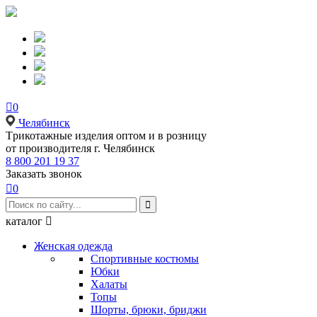

0
Челябинск
Tрикотажные изделия оптом и в розницу
от производителя г. Челябинск
8 800 201 19 37
Заказать звонок

0

каталог

Женская одежда
Спортивные костюмы
Юбки
Халаты
Топы
Шорты, брюки, бриджи