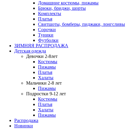
Домашние костюмы, пижамы
Брюки, бриджи, шорты
Комплекты
Платья
Свитшоты, бомберы, пиджаки, лонгсливы
Сорочки
Туники
Футболки
ЗИМНЯЯ РАСПРОДАЖА
Детская одежда
Девочки 2-8лет
Костюмы
Пижамы
Платья
Халаты
Мальчики 2-8 лет
Пижамы
Подростки 9-12 лет
Костюмы
Платья
Халаты
Пижамы
Распродажа
Новинки