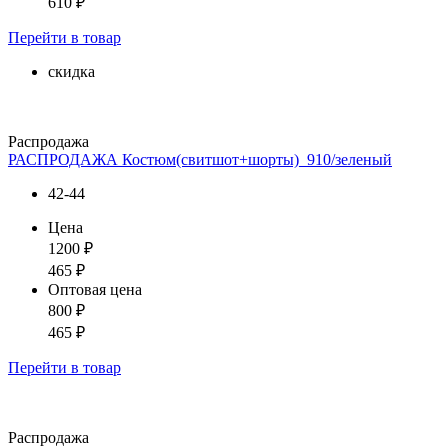
610
₽
Перейти
в товар
скидка
Распродажа
РАСПРОДАЖА Костюм(свитшот+шорты)_910/зеленый
42-44
Цена
1200
₽
465
₽
Оптовая цена
800
₽
465
₽
Перейти
в товар
Распродажа