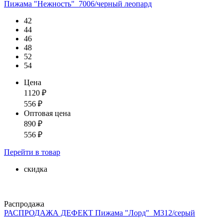
Пижама "Нежность"_7006/черный леопард
42
44
46
48
52
54
Цена
1120
₽
556
₽
Оптовая цена
890
₽
556
₽
Перейти
в товар
скидка
Распродажа
РАСПРОДАЖА ДЕФЕКТ Пижама "Лорд"_М312/серый