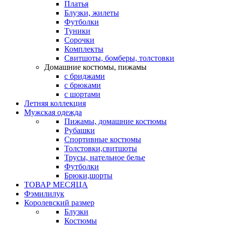
Платья
Блузки, жилеты
Футболки
Туники
Сорочки
Комплекты
Свитшоты, бомберы, толстовки
Домашние костюмы, пижамы
с бриджами
с брюками
с шортами
Летняя коллекция
Мужская одежда
Пижамы, домашние костюмы
Рубашки
Спортивные костюмы
Толстовки,свитшоты
Трусы, нательное белье
Футболки
Брюки,шорты
ТОВАР МЕСЯЦА
Фэмилилук
Королевский размер
Блузки
Костюмы