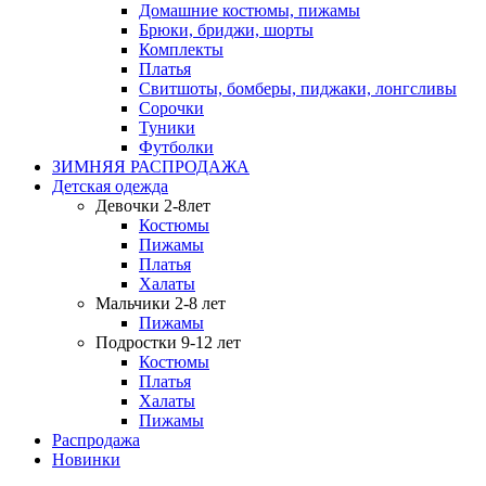
Домашние костюмы, пижамы
Брюки, бриджи, шорты
Комплекты
Платья
Свитшоты, бомберы, пиджаки, лонгсливы
Сорочки
Туники
Футболки
ЗИМНЯЯ РАСПРОДАЖА
Детская одежда
Девочки 2-8лет
Костюмы
Пижамы
Платья
Халаты
Мальчики 2-8 лет
Пижамы
Подростки 9-12 лет
Костюмы
Платья
Халаты
Пижамы
Распродажа
Новинки