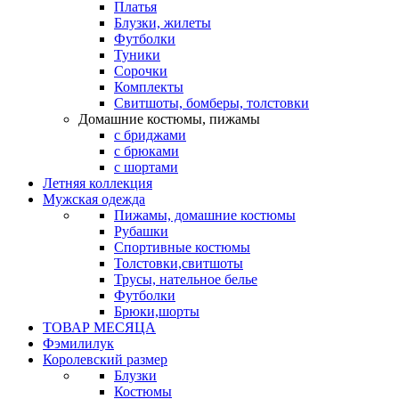
Платья
Блузки, жилеты
Футболки
Туники
Сорочки
Комплекты
Свитшоты, бомберы, толстовки
Домашние костюмы, пижамы
с бриджами
с брюками
с шортами
Летняя коллекция
Мужская одежда
Пижамы, домашние костюмы
Рубашки
Спортивные костюмы
Толстовки,свитшоты
Трусы, нательное белье
Футболки
Брюки,шорты
ТОВАР МЕСЯЦА
Фэмилилук
Королевский размер
Блузки
Костюмы