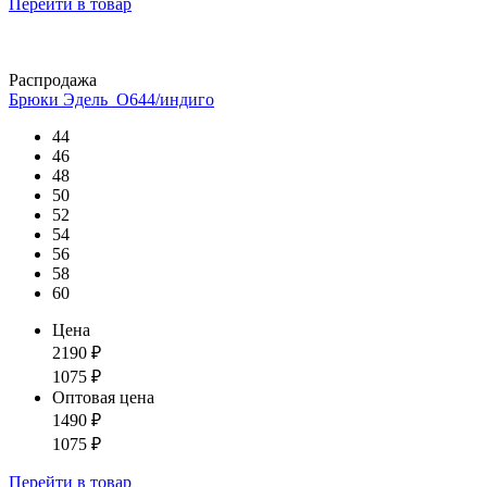
Перейти
в товар
Распродажа
Брюки Эдель_О644/индиго
44
46
48
50
52
54
56
58
60
Цена
2190
₽
1075
₽
Оптовая цена
1490
₽
1075
₽
Перейти
в товар