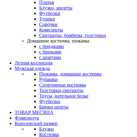
Платья
Блузки, жилеты
Футболки
Туники
Сорочки
Комплекты
Свитшоты, бомберы, толстовки
Домашние костюмы, пижамы
с бриджами
с брюками
с шортами
Летняя коллекция
Мужская одежда
Пижамы, домашние костюмы
Рубашки
Спортивные костюмы
Толстовки,свитшоты
Трусы, нательное белье
Футболки
Брюки,шорты
ТОВАР МЕСЯЦА
Фэмилилук
Королевский размер
Блузки
Костюмы