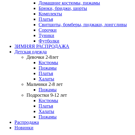
Домашние костюмы, пижамы
Брюки, бриджи, шорты
Комплекты
Платья
Свитшоты, бомберы, пиджаки, лонгсливы
Сорочки
Туники
Футболки
ЗИМНЯЯ РАСПРОДАЖА
Детская одежда
Девочки 2-8лет
Костюмы
Пижамы
Платья
Халаты
Мальчики 2-8 лет
Пижамы
Подростки 9-12 лет
Костюмы
Платья
Халаты
Пижамы
Распродажа
Новинки