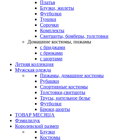
Платья
Блузки, жилеты
Футболки
Туники
Сорочки
Комплекты
Свитшоты, бомберы, толстовки
Домашние костюмы, пижамы
с бриджами
с брюками
с шортами
Летняя коллекция
Мужская одежда
Пижамы, домашние костюмы
Рубашки
Спортивные костюмы
Толстовки,свитшоты
Трусы, нательное белье
Футболки
Брюки,шорты
ТОВАР МЕСЯЦА
Фэмилилук
Королевский размер
Блузки
Костюмы