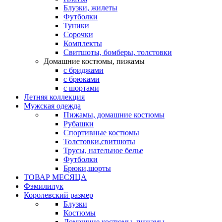
Блузки, жилеты
Футболки
Туники
Сорочки
Комплекты
Свитшоты, бомберы, толстовки
Домашние костюмы, пижамы
с бриджами
с брюками
с шортами
Летняя коллекция
Мужская одежда
Пижамы, домашние костюмы
Рубашки
Спортивные костюмы
Толстовки,свитшоты
Трусы, нательное белье
Футболки
Брюки,шорты
ТОВАР МЕСЯЦА
Фэмилилук
Королевский размер
Блузки
Костюмы
Домашние костюмы, пижамы