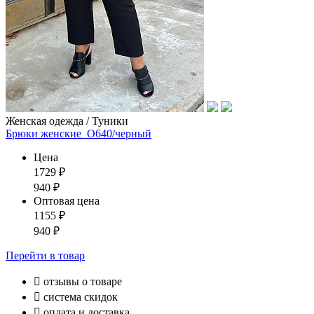
Женская одежда / Туники
Брюки женские_О640/черный
Цена
1729
₽
940
₽
Оптовая цена
1155
₽
940
₽
Перейти
в товар

отзывы о товаре

система скидок

оплата и доставка