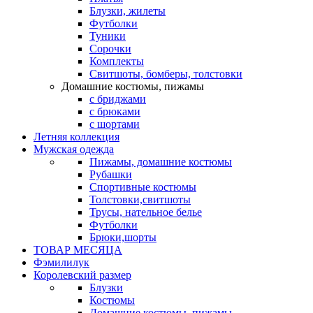
Блузки, жилеты
Футболки
Туники
Сорочки
Комплекты
Свитшоты, бомберы, толстовки
Домашние костюмы, пижамы
с бриджами
с брюками
с шортами
Летняя коллекция
Мужская одежда
Пижамы, домашние костюмы
Рубашки
Спортивные костюмы
Толстовки,свитшоты
Трусы, нательное белье
Футболки
Брюки,шорты
ТОВАР МЕСЯЦА
Фэмилилук
Королевский размер
Блузки
Костюмы
Домашние костюмы, пижамы