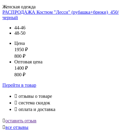
Женская одежда
РАСПРОДАЖА Костюм "Лесси" (рубашка+брюки)_450/
черный
44-46
48-50
Цена
1950
₽
800
₽
Оптовая цена
1400
₽
800
₽
Перейти
в товар

отзывы о товаре

система скидок

оплата и доставка

оставить отзыв

все отзывы