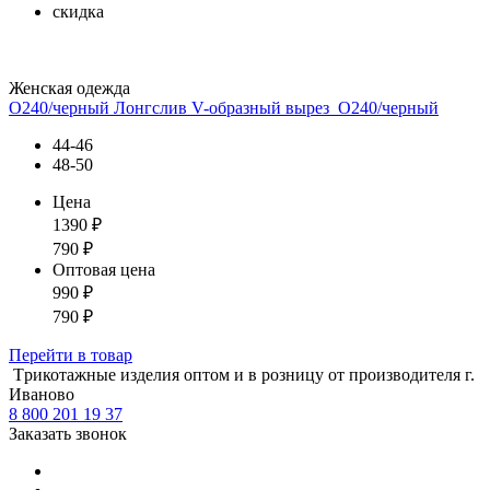
скидка
Женская одежда
О240/черный Лонгслив V-образный вырез_О240/черный
44-46
48-50
Цена
1390
₽
790
₽
Оптовая цена
990
₽
790
₽
Перейти
в товар
Tрикотажные изделия оптом и в розницу от производителя г.
Иваново
8 800 201 19 37
Заказать звонок