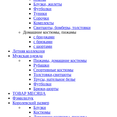
Блузки, жилеты
Футболки
Туники
Сорочки
Комплекты
Свитшоты, бомберы, толстовки
Домашние костюмы, пижамы
с бриджами
с брюками
с шортами
Летняя коллекция
Мужская одежда
Пижамы, домашние костюмы
Рубашки
Спортивные костюмы
Толстовки,свитшоты
Трусы, нательное белье
Футболки
Брюки,шорты
ТОВАР МЕСЯЦА
Фэмилилук
Королевский размер
Блузки
Костюмы
Домашние костюмы, пижамы