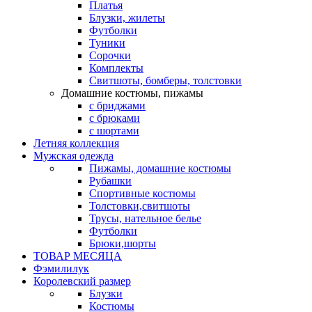
Платья
Блузки, жилеты
Футболки
Туники
Сорочки
Комплекты
Свитшоты, бомберы, толстовки
Домашние костюмы, пижамы
с бриджами
с брюками
с шортами
Летняя коллекция
Мужская одежда
Пижамы, домашние костюмы
Рубашки
Спортивные костюмы
Толстовки,свитшоты
Трусы, нательное белье
Футболки
Брюки,шорты
ТОВАР МЕСЯЦА
Фэмилилук
Королевский размер
Блузки
Костюмы