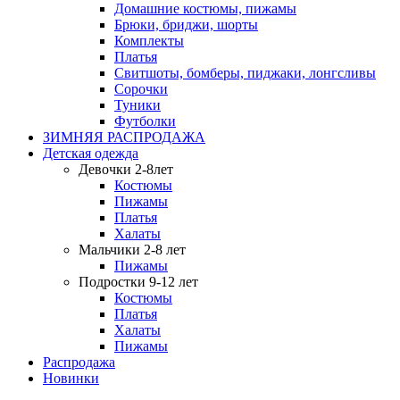
Домашние костюмы, пижамы
Брюки, бриджи, шорты
Комплекты
Платья
Свитшоты, бомберы, пиджаки, лонгсливы
Сорочки
Туники
Футболки
ЗИМНЯЯ РАСПРОДАЖА
Детская одежда
Девочки 2-8лет
Костюмы
Пижамы
Платья
Халаты
Мальчики 2-8 лет
Пижамы
Подростки 9-12 лет
Костюмы
Платья
Халаты
Пижамы
Распродажа
Новинки