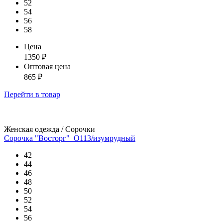
52
54
56
58
Цена
1350
₽
Оптовая цена
865
₽
Перейти
в товар
Женская одежда / Сорочки
Сорочка "Восторг"_О113/изумрудный
42
44
46
48
50
52
54
56