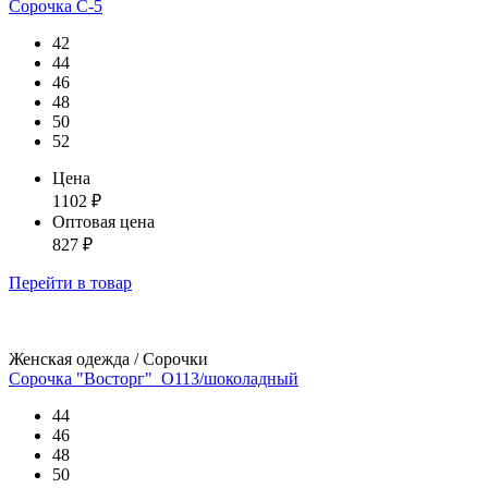
Сорочка С-5
42
44
46
48
50
52
Цена
1102
₽
Оптовая цена
827
₽
Перейти
в товар
Женская одежда / Сорочки
Сорочка "Восторг"_О113/шоколадный
44
46
48
50