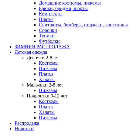
Домашние костюмы, пижамы
Брюки, бриджи, шорты
Комплекты
Платья
Свитшоты, бомберы, пиджаки, лонгсливы
Сорочки
Туники
Футболки
ЗИМНЯЯ РАСПРОДАЖА
Детская одежда
Девочки 2-8лет
Костюмы
Пижамы
Платья
Халаты
Мальчики 2-8 лет
Пижамы
Подростки 9-12 лет
Костюмы
Платья
Халаты
Пижамы
Распродажа
Новинки