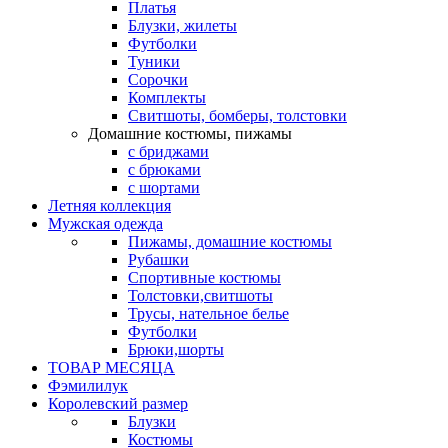
Платья
Блузки, жилеты
Футболки
Туники
Сорочки
Комплекты
Свитшоты, бомберы, толстовки
Домашние костюмы, пижамы
с бриджами
с брюками
с шортами
Летняя коллекция
Мужская одежда
Пижамы, домашние костюмы
Рубашки
Спортивные костюмы
Толстовки,свитшоты
Трусы, нательное белье
Футболки
Брюки,шорты
ТОВАР МЕСЯЦА
Фэмилилук
Королевский размер
Блузки
Костюмы