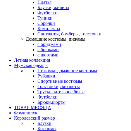
Платья
Блузки, жилеты
Футболки
Туники
Сорочки
Комплекты
Свитшоты, бомберы, толстовки
Домашние костюмы, пижамы
с бриджами
с брюками
с шортами
Летняя коллекция
Мужская одежда
Пижамы, домашние костюмы
Рубашки
Спортивные костюмы
Толстовки,свитшоты
Трусы, нательное белье
Футболки
Брюки,шорты
ТОВАР МЕСЯЦА
Фэмилилук
Королевский размер
Блузки
Костюмы