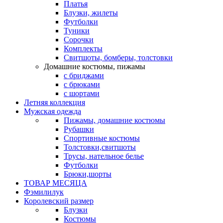
Платья
Блузки, жилеты
Футболки
Туники
Сорочки
Комплекты
Свитшоты, бомберы, толстовки
Домашние костюмы, пижамы
с бриджами
с брюками
с шортами
Летняя коллекция
Мужская одежда
Пижамы, домашние костюмы
Рубашки
Спортивные костюмы
Толстовки,свитшоты
Трусы, нательное белье
Футболки
Брюки,шорты
ТОВАР МЕСЯЦА
Фэмилилук
Королевский размер
Блузки
Костюмы