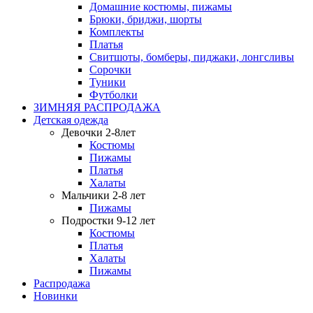
Домашние костюмы, пижамы
Брюки, бриджи, шорты
Комплекты
Платья
Свитшоты, бомберы, пиджаки, лонгсливы
Сорочки
Туники
Футболки
ЗИМНЯЯ РАСПРОДАЖА
Детская одежда
Девочки 2-8лет
Костюмы
Пижамы
Платья
Халаты
Мальчики 2-8 лет
Пижамы
Подростки 9-12 лет
Костюмы
Платья
Халаты
Пижамы
Распродажа
Новинки