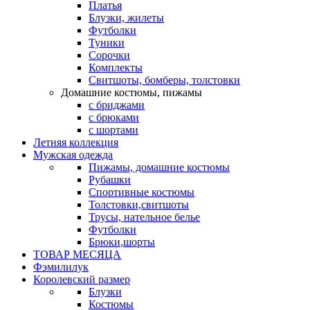
Платья
Блузки, жилеты
Футболки
Туники
Сорочки
Комплекты
Свитшоты, бомберы, толстовки
Домашние костюмы, пижамы
с бриджами
с брюками
с шортами
Летняя коллекция
Мужская одежда
Пижамы, домашние костюмы
Рубашки
Спортивные костюмы
Толстовки,свитшоты
Трусы, нательное белье
Футболки
Брюки,шорты
ТОВАР МЕСЯЦА
Фэмилилук
Королевский размер
Блузки
Костюмы