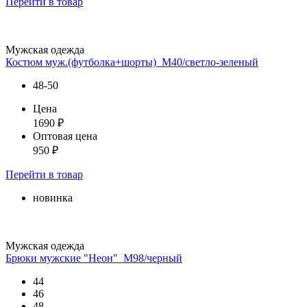
Перейти
в товар
Мужская одежда
Костюм муж.(футболка+шорты)_М40/светло-зеленый
48-50
Цена
1690
₽
Оптовая цена
950
₽
Перейти
в товар
новинка
Мужская одежда
Брюки мужские "Неон"_М98/черный
44
46
48