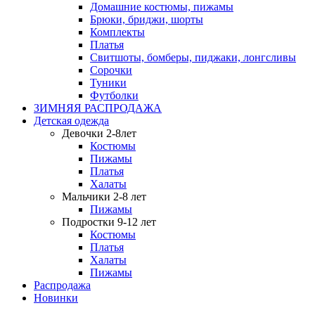
Домашние костюмы, пижамы
Брюки, бриджи, шорты
Комплекты
Платья
Свитшоты, бомберы, пиджаки, лонгсливы
Сорочки
Туники
Футболки
ЗИМНЯЯ РАСПРОДАЖА
Детская одежда
Девочки 2-8лет
Костюмы
Пижамы
Платья
Халаты
Мальчики 2-8 лет
Пижамы
Подростки 9-12 лет
Костюмы
Платья
Халаты
Пижамы
Распродажа
Новинки